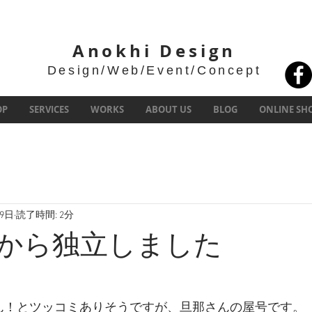
Anokhi Design
Design/Web/Event/Concept
OP
SERVICES
WORKS
ABOUT US
BLOG
ONLINE SH
19日
読了時間: 2分
eeから独立しました
ん！とツッコミありそうですが、旦那さんの屋号です。